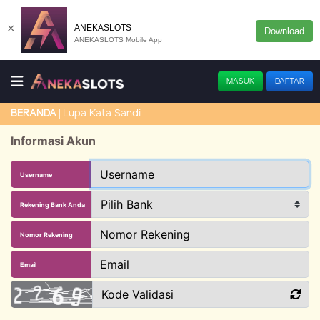
×
ANEKASLOTS
Download
ANEKASLOTS Mobile App
MASUK
DAFTAR
Lupa Kata Sandi
BERANDA
Informasi Akun
Username
Rekening Bank Anda
Nomor Rekening
Email