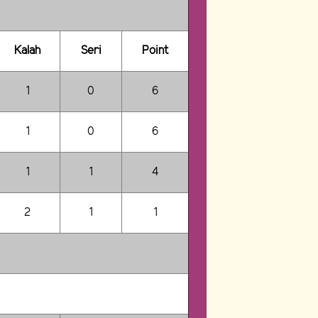
Kalah
Seri
Point
1
0
6
1
0
6
1
1
4
2
1
1