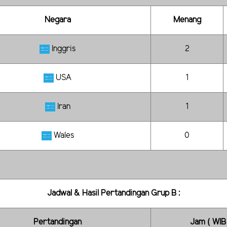
Negara
Menang
Inggris
2
USA
1
Iran
1
Wales
0
Jadwal & Hasil Pertandingan Grup B :
Pertandingan
Jam ( WIB