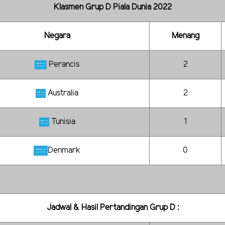
Klasmen Grup D Piala Dunia 2022
Negara
Menang
Perancis
2
Australia
2
Tunisia
1
Denmark
0
Jadwal & Hasil Pertandingan Grup D :