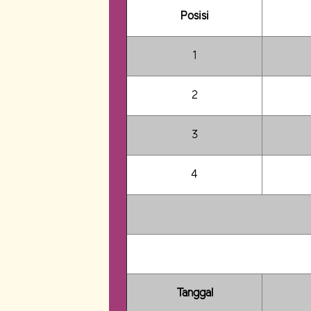
Posisi
1
2
3
4
Tanggal