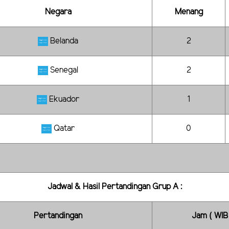
Negara
Menang
Belanda
2
Senegal
2
Ekuador
1
Qatar
0
Jadwal & Hasil Pertandingan Grup A :
Pertandingan
Jam ( WIB