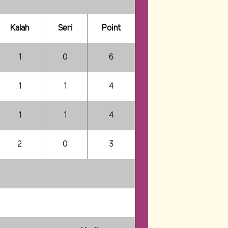
Kalah
Seri
Point
1
0
6
1
1
4
1
1
4
2
0
3