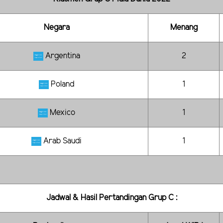
Negara
Menang
Argentina
2
Poland
1
Mexico
1
Arab Saudi
1
Jadwal & Hasil Pertandingan Grup C :