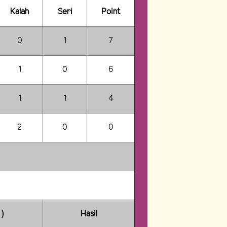
Kalah
Seri
Point
0
1
7
1
0
6
1
1
4
2
0
0
 )
Hasil