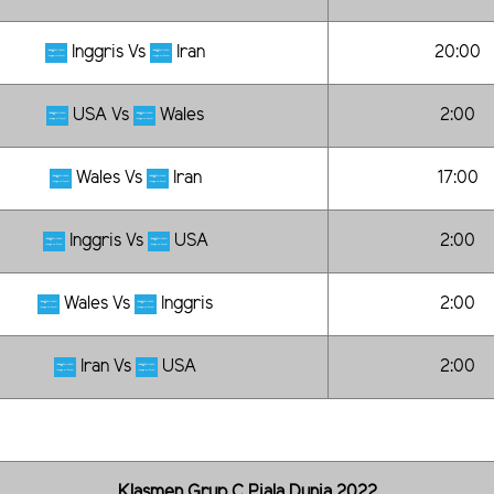
Inggris Vs
Iran
20:00
USA Vs
Wales
2:00
Wales Vs
Iran
17:00
Inggris Vs
USA
2:00
Wales Vs
Inggris
2:00
Iran Vs
USA
2:00
Klasmen Grup C Piala Dunia 2022