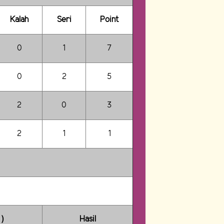
Kalah
Seri
Point
0
1
7
0
2
5
2
0
3
2
1
1
 )
Hasil