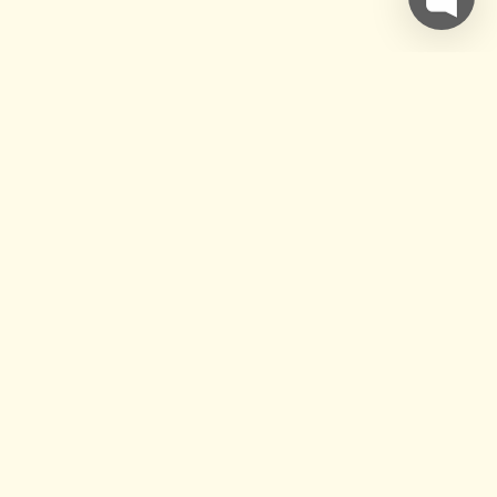
ADWAL BANK
RTP GACOR 🔥🔥