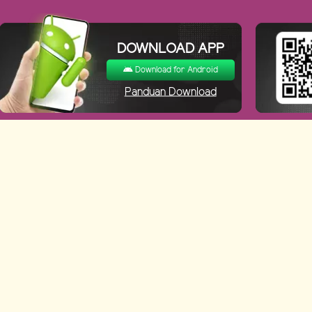
DOWNLOAD APP
Download for Android
Panduan Download