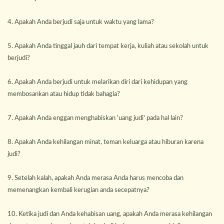
4. Apakah Anda berjudi saja untuk waktu yang lama?
5. Apakah Anda tinggal jauh dari tempat kerja, kuliah atau sekolah untuk
berjudi?
6. Apakah Anda berjudi untuk melarikan diri dari kehidupan yang
membosankan atau hidup tidak bahagia?
7. Apakah Anda enggan menghabiskan 'uang judi' pada hal lain?
8. Apakah Anda kehilangan minat, teman keluarga atau hiburan karena
judi?
9. Setelah kalah, apakah Anda merasa Anda harus mencoba dan
memenangkan kembali kerugian anda secepatnya?
10. Ketika judi dan Anda kehabisan uang, apakah Anda merasa kehilangan