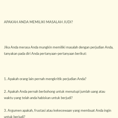
APAKAH ANDA MEMILIKI MASALAH JUDI?
Jika Anda merasa Anda mungkin memiliki masalah dengan perjudian Anda,
tanyakan pada diri Anda pertanyaan-pertanyaan berikut:
1. Apakah orang lain pernah mengkritik perjudian Anda?
2. Apakah Anda pernah berbohong untuk menutupi jumlah uang atau
waktu yang telah anda habiskan untuk berjudi?
3. Argumen apakah, frustasi atau kekecewaan yang membuat Anda ingin
untuk berjudi?