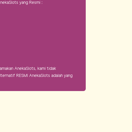
 AnekaSlots yang Resmi :
snamakan AnekaSlots, kami tidak
alternatif RESMI AnekaSlots adalah yang