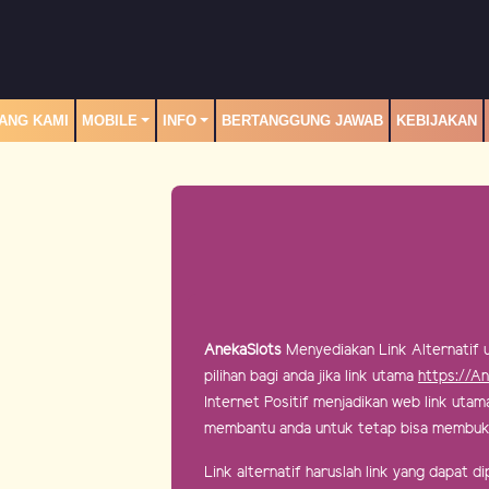
ANG KAMI
MOBILE
INFO
BERTANGGUNG JAWAB
KEBIJAKAN
AnekaSlots
Menyediakan Link Alternatif un
pilihan bagi anda jika link utama
https://A
Internet Positif menjadikan web link utam
membantu anda untuk tetap bisa membuka
Link alternatif haruslah link yang dapat d